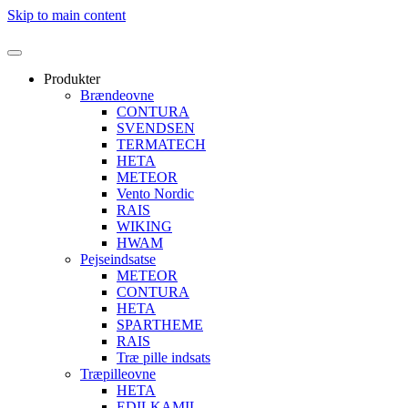
Skip to main content
Produkter
Brændeovne
CONTURA
SVENDSEN
TERMATECH
HETA
METEOR
Vento Nordic
RAIS
WIKING
HWAM
Pejseindsatse
METEOR
CONTURA
HETA
SPARTHEME
RAIS
Træ pille indsats
Træpilleovne
HETA
EDILKAMIL