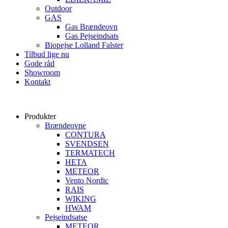
Outdoor
GAS
Gas Brændeovn
Gas Pejseindsats
Biopejse Lolland Falster
Tilbud lige nu
Gode råd
Showroom
Kontakt
Produkter
Brændeovne
CONTURA
SVENDSEN
TERMATECH
HETA
METEOR
Vento Nordic
RAIS
WIKING
HWAM
Pejseindsatse
METEOR