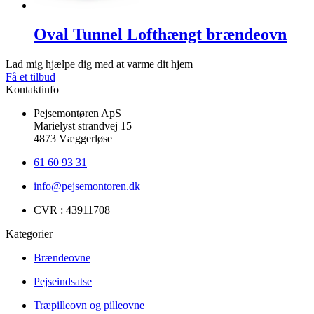
Oval Tunnel Lofthængt brændeovn
Lad mig hjælpe dig med at varme dit hjem
Få et tilbud
Kontaktinfo
Pejsemontøren ApS
Marielyst strandvej 15
4873 Væggerløse
61 60 93 31
info@pejsemontoren.dk
CVR : 43911708
Kategorier
Brændeovne
Pejseindsatse
Træpilleovn og pilleovne