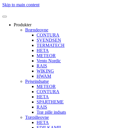
Skip to main content
Produkter
Brændeovne
CONTURA
SVENDSEN
TERMATECH
HETA
METEOR
Vento Nordic
RAIS
WIKING
HWAM
Pejseindsatse
METEOR
CONTURA
HETA
SPARTHEME
RAIS
Træ pille indsats
Træpilleovne
HETA
EDILKAMIL