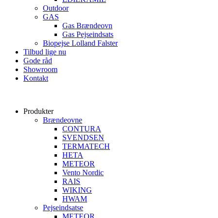
Outdoor
GAS
Gas Brændeovn
Gas Pejseindsats
Biopejse Lolland Falster
Tilbud lige nu
Gode råd
Showroom
Kontakt
Produkter
Brændeovne
CONTURA
SVENDSEN
TERMATECH
HETA
METEOR
Vento Nordic
RAIS
WIKING
HWAM
Pejseindsatse
METEOR