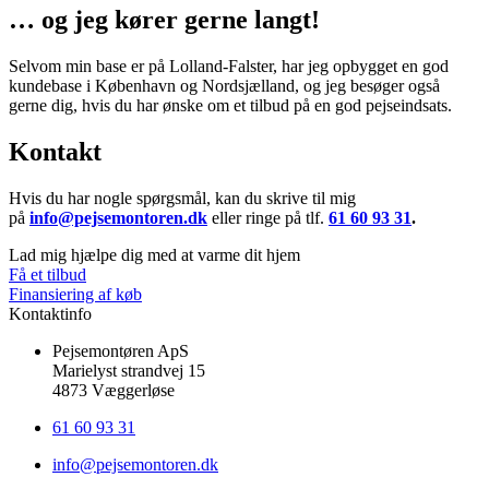
… og jeg kører gerne langt!
Selvom min base er på Lolland-Falster, har jeg opbygget en god
kundebase i København og Nordsjælland, og jeg besøger også
gerne dig, hvis du har ønske om et tilbud på en god pejseindsats.
Kontakt
Hvis du har nogle spørgsmål, kan du skrive til mig
på
info@pejsemontoren.dk
eller ringe på tlf.
61 60 93 31
.
Lad mig hjælpe dig med at varme dit hjem
Få et tilbud
Finansiering af køb
Kontaktinfo
Pejsemontøren ApS
Marielyst strandvej 15
4873 Væggerløse
61 60 93 31
info@pejsemontoren.dk