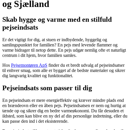
og Sjælland
Skab hygge og varme med en stilfuld
pejseindsats
Er det vigtigt for dig, at stuen er indbydende, hyggelig og
samlingspunktet for familien? En pejs med levende flammer og
varme bidrager til netop dette. En pejs udgør nemlig ofte et naturligt
centrum i dit hjem, hvor familien samles.
Hos
Pejsemontøren
ApS
finder du et bredt udvalg af pejseindsatser
til enhver smag, som alle er bygget af de bedste materialer og sikrer
dig langvarig kvalitet og funktionalitet.
Pejseindsats som passer til dig
En pejseindsats er mere energieffektiv og kræver mindre plads end
en
brændeovn
eller en åben pejs. Pejseindsatsen er nem og hurtig at
tænde op og sikrer dig en bedre varmeøkonomi. Du får desuden et
ildsted, som kan blive en ny del af din personlige indretning, eller du
kan passe den ind i det eksisterende.