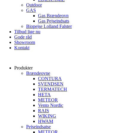
Outdoor
GAS
Gas Brændeovn
Gas Pejseindsats
Biopejse Lolland Falster
Tilbud lige nu
Gode råd
Showroom
Kontakt
Produkter
Brændeovne
CONTURA
SVENDSEN
TERMATECH
HETA
METEOR
Vento Nordic
RAIS
WIKING
HWAM
Pejseindsatse
METEOR