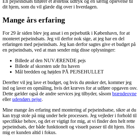
En pejseindsats tilfører et æstetisk udtryk og en særlig oplevelse til
dit hjem, som du vil glæde dig over i hverdagen.
Mange års erfaring
For 29 år siden blev jeg ansat i en pejsebutik i København, for at
monteret pejseindsats. Jeg vil derfor nok sige, at jeg har en del
erfaringen med pejseindsats. Jeg kan derfor sagtes give et budget på
en pejseindsats, ved at man sender mig disse oplysninger:
Billede af den NUVÆRENDE pejs
Billede af skorsten ude fra haven
Mål bredden og højden PÅ PEJSEHULLET
Derefter vil jeg lave et budget, og hvis du ønsker det, kommer jeg
ind og laver en opmåling, hvis det kræves for at udføre opgaven osv.
Dette gælder også de andre services jeg tilbyder, såsom
brændeovne
eller
udendørs pejse
.
Mine mange års erfaring med montering af pejseindsatse, sikre at du
kan trygt stole på mig under hele processen. Jeg vejleder i forhold til
specifikke behov, og det er vigtigt for mig, at vi finder den helt rette
pejseindsats, der både funktionelt og visuelt passer til dit hjem. Hos
mig er kunden altid i fokus.