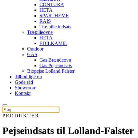
CONTURA
HETA
SPARTHEME
RAIS
Træ pille indsats
Træpilleovne
HETA
EDILKAMIL
Outdoor
GAS
Gas Brændeovn
Gas Pejseindsats
Biopejse Lolland Falster
Tilbud lige nu
Gode råd
Showroom
Kontakt
PRODUKTER
Pejseindsats til Lolland-Falster