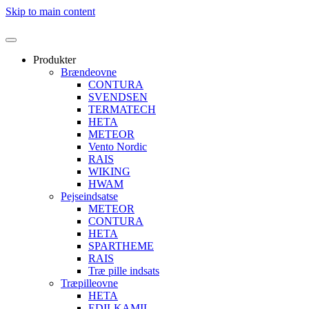
Skip to main content
Produkter
Brændeovne
CONTURA
SVENDSEN
TERMATECH
HETA
METEOR
Vento Nordic
RAIS
WIKING
HWAM
Pejseindsatse
METEOR
CONTURA
HETA
SPARTHEME
RAIS
Træ pille indsats
Træpilleovne
HETA
EDILKAMIL