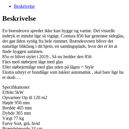
810
Beskrivelse
antal
Beskrivelse
En brændeovn spreder ikke kun hygge og varme. Det visuelle
indtryk er mindst lige så vigtigt. Contura 856 har generøse sideglas,
der gør ilden synlig fra hele rummet. Brændeovnen bliver det
naturlige blikfang i dit hjem, en samlingsplads, hvor det er let at
finde hyggen sammen.
85o er blivet stylet i 2019.. Så nu hedder den 856
Fåes med støbejern låge med glas
Eller støbejernlåge med glas uden på lågen = Style
Ekstra udstyr er bundlåge som lukker automatisk , skal bare lige ha
et skub….
Specifikationer
Effekt 5kW
Opvarmer Op til 120 m2
Højde 950 mm
Bredde 465 mm
Dybde 365 mm
Vægt 77 kg
Farve Sort, grå, hvid
Brændelængde 33 cm