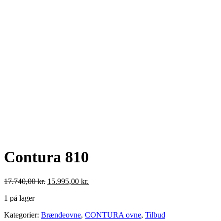
Contura 810
Den
Den
17.740,00
kr.
15.995,00
kr.
oprindelige
aktuelle
1 på lager
pris
pris
var:
er:
Contura
Kategorier:
Brændeovne
,
CONTURA ovne
,
Tilbud
17.740,00 kr..
15.995,00 kr..