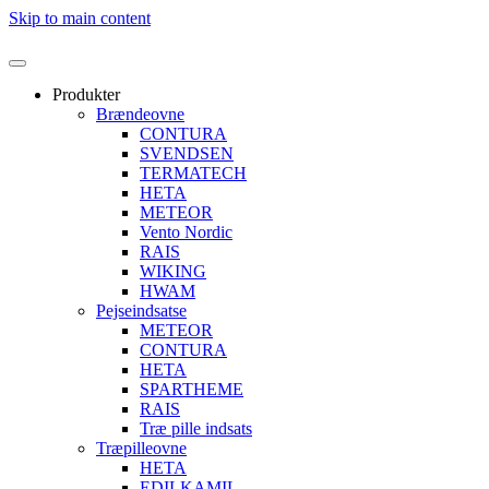
Skip to main content
Produkter
Brændeovne
CONTURA
SVENDSEN
TERMATECH
HETA
METEOR
Vento Nordic
RAIS
WIKING
HWAM
Pejseindsatse
METEOR
CONTURA
HETA
SPARTHEME
RAIS
Træ pille indsats
Træpilleovne
HETA
EDILKAMIL