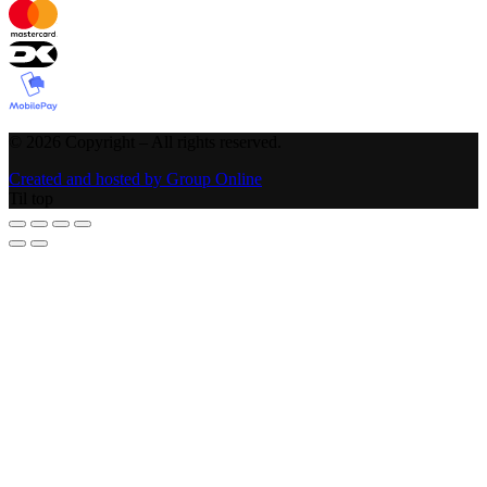
©
2026
Copyright – All rights reserved
.
Created and hosted by Group Online
Til top