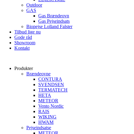
Outdoor
GAS
Gas Brændeovn
Gas Pejseindsats
Biopejse Lolland Falster
Tilbud lige nu
Gode råd
Showroom
Kontakt
Produkter
Brændeovne
CONTURA
SVENDSEN
TERMATECH
HETA
METEOR
Vento Nordic
RAIS
WIKING
HWAM
Pejseindsatse
METEOR