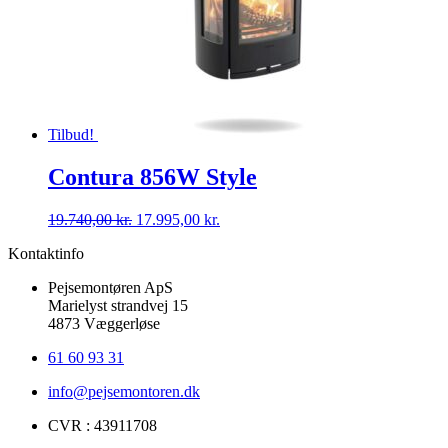
Tilbud!
Contura 856W Style
Den
Den
19.740,00
kr.
17.995,00
kr.
oprindelige
aktuelle
Kontaktinfo
pris
pris
var:
er:
Pejsemontøren ApS
19.740,00 kr..
17.995,00 kr..
Marielyst strandvej 15
4873 Væggerløse
61 60 93 31
info@pejsemontoren.dk
CVR : 43911708