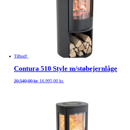
Tilbud!
Contura 510 Style m/støbejernlåge
Den
Den
20.540,00
kr.
16.995,00
kr.
oprindelige
aktuelle
pris
pris
var:
er:
20.540,00 kr..
16.995,00 kr..