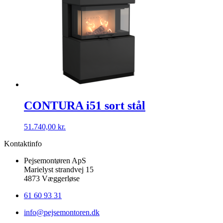
CONTURA i51 sort stål
51.740,00
kr.
Kontaktinfo
Pejsemontøren ApS
Marielyst strandvej 15
4873 Væggerløse
61 60 93 31
info@pejsemontoren.dk