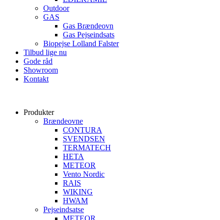
Outdoor
GAS
Gas Brændeovn
Gas Pejseindsats
Biopejse Lolland Falster
Tilbud lige nu
Gode råd
Showroom
Kontakt
Produkter
Brændeovne
CONTURA
SVENDSEN
TERMATECH
HETA
METEOR
Vento Nordic
RAIS
WIKING
HWAM
Pejseindsatse
METEOR