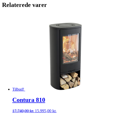
Relaterede varer
Tilbud!
Contura 810
Den
Den
17.740,00
kr.
15.995,00
kr.