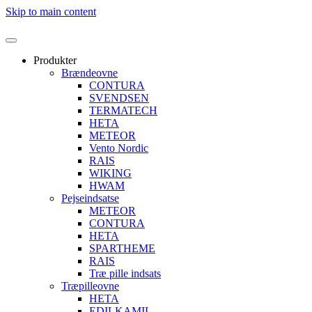
Skip to main content
Produkter
Brændeovne
CONTURA
SVENDSEN
TERMATECH
HETA
METEOR
Vento Nordic
RAIS
WIKING
HWAM
Pejseindsatse
METEOR
CONTURA
HETA
SPARTHEME
RAIS
Træ pille indsats
Træpilleovne
HETA
EDILKAMIL