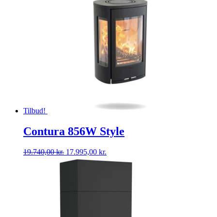
Tilbud!
Contura 856W Style
Den
Den
19.740,00
kr.
17.995,00
kr.
oprindelige
aktuelle
pris
pris
var:
er:
19.740,00 kr..
17.995,00 kr..