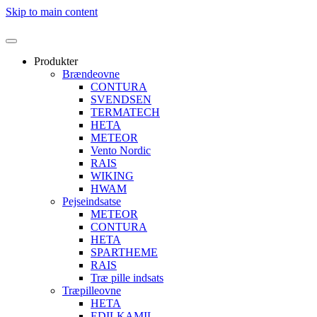
Skip to main content
Produkter
Brændeovne
CONTURA
SVENDSEN
TERMATECH
HETA
METEOR
Vento Nordic
RAIS
WIKING
HWAM
Pejseindsatse
METEOR
CONTURA
HETA
SPARTHEME
RAIS
Træ pille indsats
Træpilleovne
HETA
EDILKAMIL