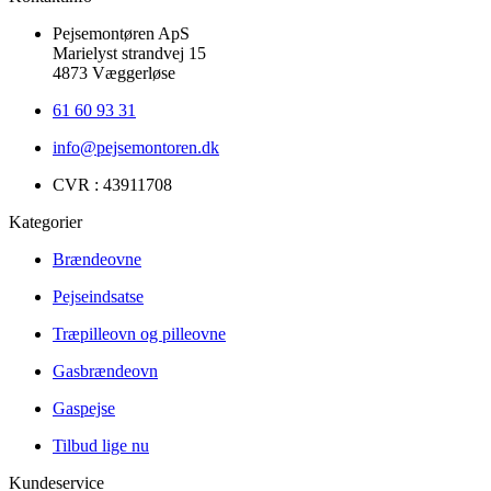
Pejsemontøren ApS
Marielyst strandvej 15
4873 Væggerløse
61 60 93 31
info@pejsemontoren.dk
CVR : 43911708
Kategorier
Brændeovne
Pejseindsatse
Træpilleovn og pilleovne
Gasbrændeovn
Gaspejse
Tilbud lige nu
Kundeservice