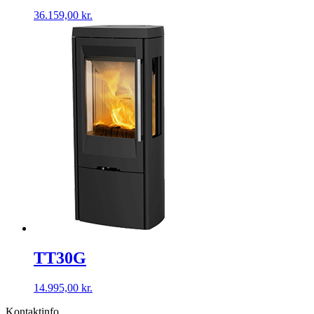
36.159,00
kr.
TT30G
14.995,00
kr.
Kontaktinfo