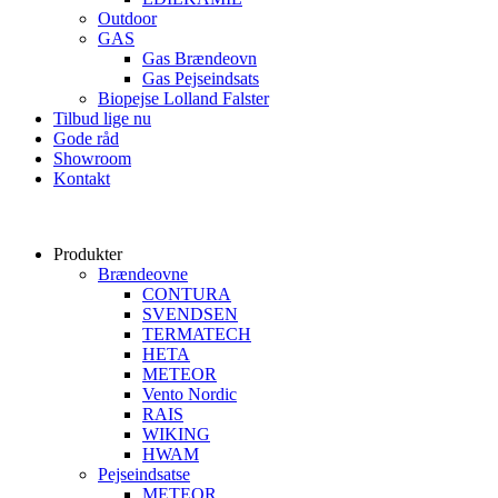
Outdoor
GAS
Gas Brændeovn
Gas Pejseindsats
Biopejse Lolland Falster
Tilbud lige nu
Gode råd
Showroom
Kontakt
Produkter
Brændeovne
CONTURA
SVENDSEN
TERMATECH
HETA
METEOR
Vento Nordic
RAIS
WIKING
HWAM
Pejseindsatse
METEOR