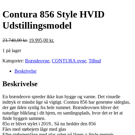
Contura 856 Style HVID
Udstillingsmodel
Den
Den
23.740,00
kr.
19.995,00
kr.
oprindelige
aktuelle
1 på lager
pris
pris
var:
er:
Contura
Kategorier:
Brændeovne
,
CONTURA ovne
,
Tilbud
23.740,00 kr..
19.995,00 kr..
856
Beskrivelse
Style
HVID
Udstillingsmodel
Beskrivelse
antal
En brændeovn spreder ikke kun hygge og varme. Det visuelle
indtryk er mindst lige så vigtigt. Contura 856 har generøse sideglas,
der gør ilden synlig fra hele rummet. Brændeovnen bliver det
naturlige blikfang i dit hjem, en samlingsplads, hvor det er let at
finde hyggen sammen.
85o er blivet stylet i 2019.. Så nu hedder den 856
Fåes med støbejern låge med glas
Eller støbejernlåge med glas uden på lågen = Style merpris