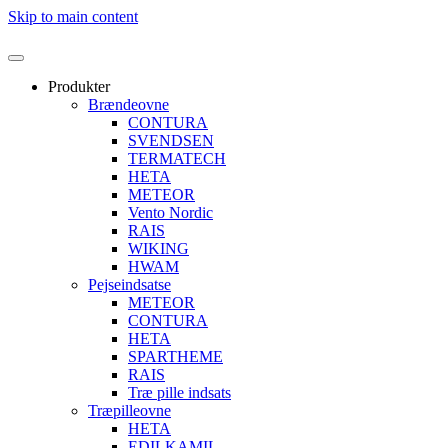
Skip to main content
Produkter
Brændeovne
CONTURA
SVENDSEN
TERMATECH
HETA
METEOR
Vento Nordic
RAIS
WIKING
HWAM
Pejseindsatse
METEOR
CONTURA
HETA
SPARTHEME
RAIS
Træ pille indsats
Træpilleovne
HETA
EDILKAMIL