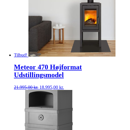
Tilbud!
Meteor 470 Højformat
Udstillingsmodel
Den
Den
21.995,00
kr.
18.995,00
kr.
oprindelige
aktuelle
pris
pris
var:
er:
21.995,00 kr..
18.995,00 kr..