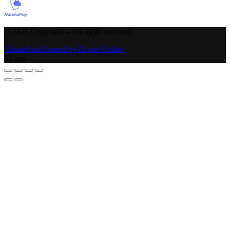
©
2026
Copyright – All rights reserved
.
Created and hosted by Group Online
Til top