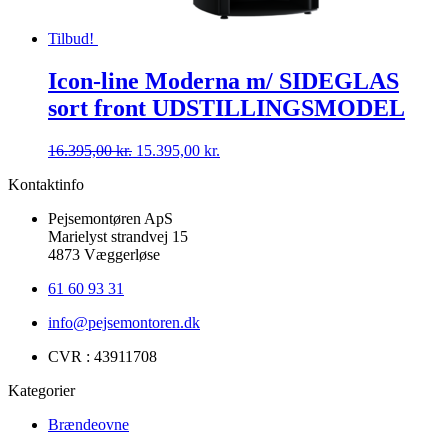
Tilbud!
Icon-line Moderna m/ SIDEGLAS
sort front UDSTILLINGSMODEL
Den
Den
16.395,00
kr.
15.395,00
kr.
oprindelige
aktuelle
Kontaktinfo
pris
pris
var:
er:
Pejsemontøren ApS
16.395,00 kr..
15.395,00 kr..
Marielyst strandvej 15
4873 Væggerløse
61 60 93 31
info@pejsemontoren.dk
CVR : 43911708
Kategorier
Brændeovne