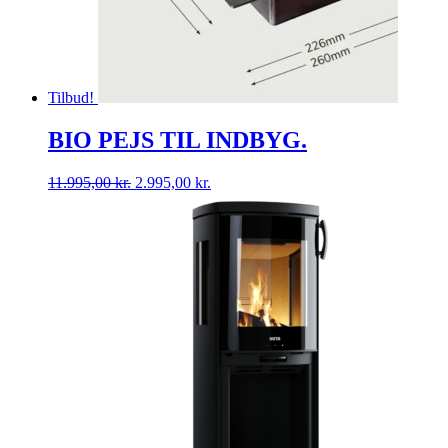
Tilbud!
BIO PEJS TIL INDBYG.
Den
Den
11.995,00
kr.
2.995,00
kr.
oprindelige
aktuelle
pris
pris
var:
er:
11.995,00 kr..
2.995,00 kr..