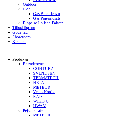
Outdoor
GAS
Gas Brændeovn
Gas Pejseindsats
Biopejse Lolland Falster
Tilbud lige nu
Gode råd
Showroom
Kontakt
Produkter
Brændeovne
CONTURA
SVENDSEN
TERMATECH
HETA
METEOR
Vento Nordic
RAIS
WIKING
HWAM
Pejseindsatse
METEOR