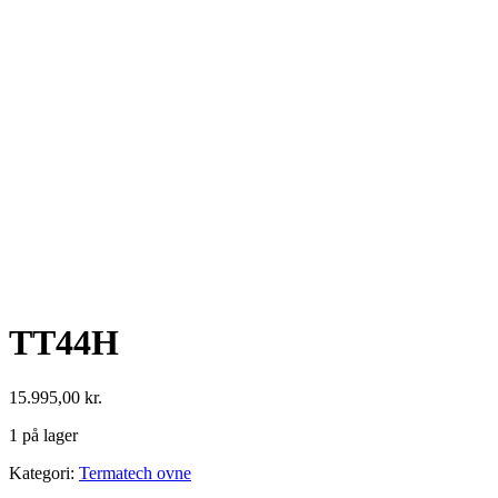
TT44H
15.995,00
kr.
1 på lager
TT44H
Kategori:
Termatech ovne
antal