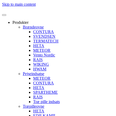
Skip to main content
Produkter
Brændeovne
CONTURA
SVENDSEN
TERMATECH
HETA
METEOR
Vento Nordic
RAIS
WIKING
HWAM
Pejseindsatse
METEOR
CONTURA
HETA
SPARTHEME
RAIS
Træ pille indsats
Træpilleovne
HETA
EDILKAMIL