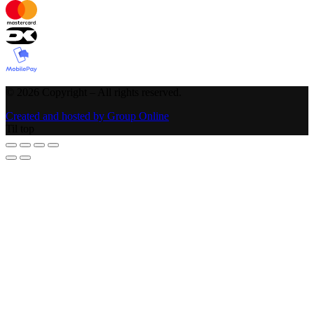
©
2026
Copyright – All rights reserved
.
Created and hosted by Group Online
Til top