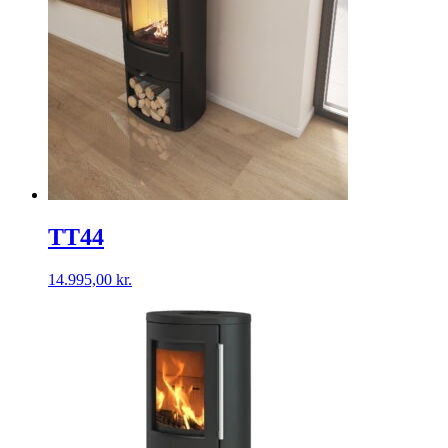
TT44
14.995,00
kr.