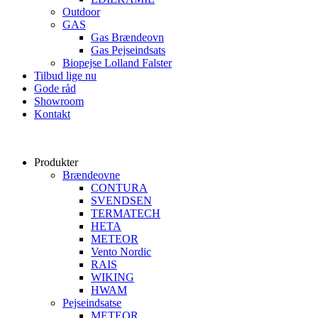
Outdoor
GAS
Gas Brændeovn
Gas Pejseindsats
Biopejse Lolland Falster
Tilbud lige nu
Gode råd
Showroom
Kontakt
Produkter
Brændeovne
CONTURA
SVENDSEN
TERMATECH
HETA
METEOR
Vento Nordic
RAIS
WIKING
HWAM
Pejseindsatse
METEOR