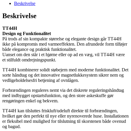
Beskrivelse
Beskrivelse
TT44H
Design og Funktionalitet
På trods af sin kompakte størrelse og elegante design går TT44H
ikke på kompromis med varmeeffekten. Den afrundede form tilføjer
både elegance og praktisk funktionalitet.
Uanset om den står i et hjørne eller op ad en væg, vil TT44H være
et stilfuldt omdrejningspunkt.
TT44H kombinerer solidt støbejern med moderne funktionalitet. Det
sorte håndtag og det innovative magnetlukkesystem sikrer nem og
vedligeholdelsesfri betjening af ovnlågen.
Forbrændingen reguleres nemt via det diskrete reguleringshåndtag
med indbygget opstartsfunktion, og den store askeskuffe gør
rengøringen enkel og bekvem.
TT44H kan tilsluttes friskluft/udeluft direkte til forbrændingen,
hvilket gør den perfekt til nye eller nyrenoverede huse. Installationen
er fleksibel med mulighed for tilslutning til skorstenen både ovenud
og bagud.