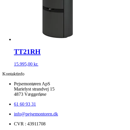
TT21RH
15.995,00
kr.
Kontaktinfo
Pejsemontøren ApS
Marielyst strandvej 15
4873 Væggerløse
61 60 93 31
info@pejsemontoren.dk
CVR : 43911708