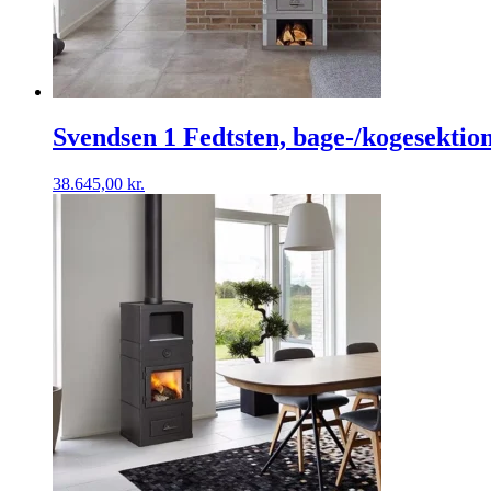
Svendsen 1 Fedtsten, bage-/kogesekti
38.645,00
kr.