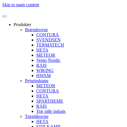
Skip to main content
Produkter
Brændeovne
CONTURA
SVENDSEN
TERMATECH
HETA
METEOR
Vento Nordic
RAIS
WIKING
HWAM
Pejseindsatse
METEOR
CONTURA
HETA
SPARTHEME
RAIS
Træ pille indsats
Træpilleovne
HETA
EDILKAMIL