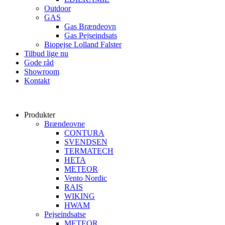
Outdoor
GAS
Gas Brændeovn
Gas Pejseindsats
Biopejse Lolland Falster
Tilbud lige nu
Gode råd
Showroom
Kontakt
Produkter
Brændeovne
CONTURA
SVENDSEN
TERMATECH
HETA
METEOR
Vento Nordic
RAIS
WIKING
HWAM
Pejseindsatse
METEOR