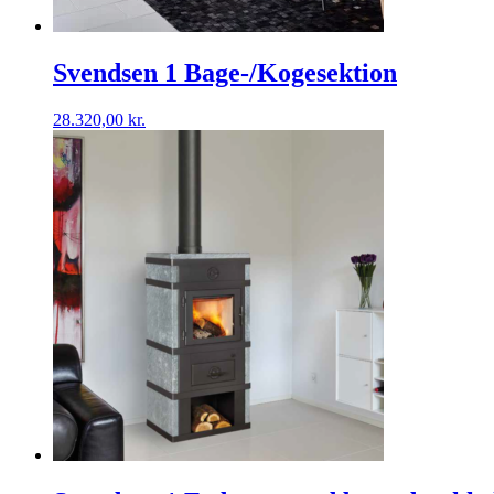
Svendsen 1 Bage-/Kogesektion
28.320,00
kr.