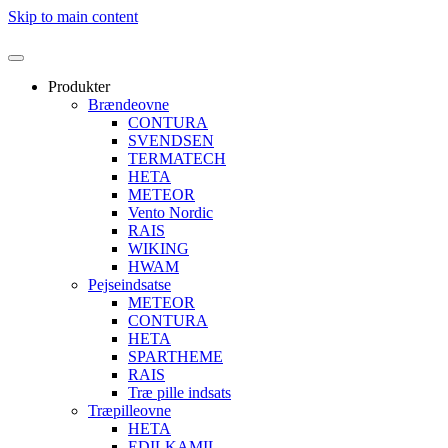
Skip to main content
Produkter
Brændeovne
CONTURA
SVENDSEN
TERMATECH
HETA
METEOR
Vento Nordic
RAIS
WIKING
HWAM
Pejseindsatse
METEOR
CONTURA
HETA
SPARTHEME
RAIS
Træ pille indsats
Træpilleovne
HETA
EDILKAMIL