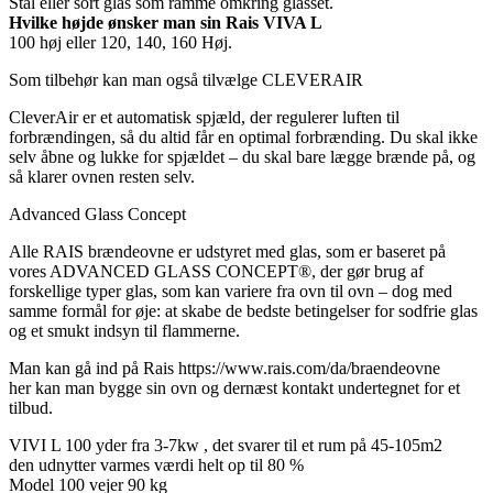
Stål eller sort glas som ramme omkring glasset.
Hvilke højde ønsker man sin Rais VIVA L
100 høj eller 120, 140, 160 Høj.
Som tilbehør kan man også tilvælge CLEVERAIR
CleverAir er et automatisk spjæld, der regulerer luften til
forbrændingen, så du altid får en optimal forbrænding. Du skal ikke
selv åbne og lukke for spjældet – du skal bare lægge brænde på, og
så klarer ovnen resten selv.
Advanced Glass Concept
Alle RAIS brændeovne er udstyret med glas, som er baseret på
vores ADVANCED GLASS CONCEPT®, der gør brug af
forskellige typer glas, som kan variere fra ovn til ovn – dog med
samme formål for øje: at skabe de bedste betingelser for sodfrie glas
og et smukt indsyn til flammerne.
Man kan gå ind på Rais https://www.rais.com/da/braendeovne
her kan man bygge sin ovn og dernæst kontakt undertegnet for et
tilbud.
VIVI L 100 yder fra 3-7kw , det svarer til et rum på 45-105m2
den udnytter varmes værdi helt op til 80 %
Model 100 vejer 90 kg