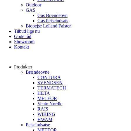
Outdoor
GAS
Gas Brændeovn
Gas Pejseindsats
Biopejse Lolland Falster
Tilbud lige nu
Gode råd
Showroom
Kontakt
Produkter
Brændeovne
CONTURA
SVENDSEN
TERMATECH
HETA
METEOR
Vento Nordic
RAIS
WIKING
HWAM
Pejseindsatse
METEOR