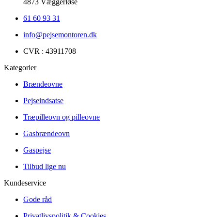
4873 Væggerløse
61 60 93 31
info@pejsemontoren.dk
CVR : 43911708
Kategorier
Brændeovne
Pejseindsatse
Træpilleovn og pilleovne
Gasbrændeovn
Gaspejse
Tilbud lige nu
Kundeservice
Gode råd
Privatlivspolitik & Cookies