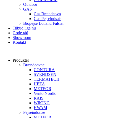
Outdoor
GAS
Gas Brændeovn
Gas Pejseindsats
Biopejse Lolland Falster
Tilbud lige nu
Gode råd
Showroom
Kontakt
Produkter
Brændeovne
CONTURA
SVENDSEN
TERMATECH
HETA
METEOR
Vento Nordic
RAIS
WIKING
HWAM
Pejseindsatse
METEOR