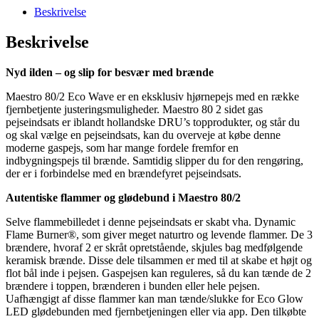
Beskrivelse
Beskrivelse
Nyd ilden – og slip for besvær med brænde
Maestro 80/2 Eco Wave er en eksklusiv hjørnepejs med en række
fjernbetjente justeringsmuligheder. Maestro 80 2 sidet gas
pejseindsats er iblandt hollandske DRU’s topprodukter, og står du
og skal vælge en pejseindsats, kan du overveje at købe denne
moderne gaspejs, som har mange fordele fremfor en
indbygningspejs til brænde. Samtidig slipper du for den rengøring,
der er i forbindelse med en brændefyret pejseindsats.
Autentiske flammer og glødebund i Maestro 80/2
Selve flammebilledet i denne pejseindsats er skabt vha. Dynamic
Flame Burner®, som giver meget naturtro og levende flammer. De 3
brændere, hvoraf 2 er skråt opretstående, skjules bag medfølgende
keramisk brænde. Disse dele tilsammen er med til at skabe et højt og
flot bål inde i pejsen. Gaspejsen kan reguleres, så du kan tænde de 2
brændere i toppen, brænderen i bunden eller hele pejsen.
Uafhængigt af disse flammer kan man tænde/slukke for Eco Glow
LED glødebunden med fjernbetjeningen eller via app. Den tilkøbte