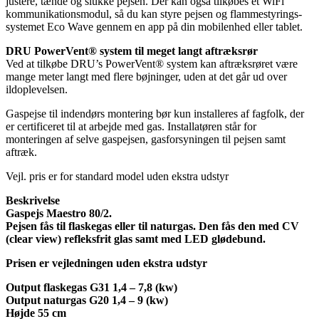
justere, tænde og slukke pejsen. Der kan også tilkøbes et WiFi
kommunikationsmodul, så du kan styre pejsen og flammestyrings-
systemet Eco Wave gennem en app på din mobilenhed eller tablet.
DRU PowerVent® system til meget langt aftræksrør
Ved at tilkøbe DRU’s PowerVent® system kan aftræksrøret være
mange meter langt med flere bøjninger, uden at det går ud over
ildoplevelsen.
Gaspejse til indendørs montering bør kun installeres af fagfolk, der
er certificeret til at arbejde med gas. Installatøren står for
monteringen af ​​selve gaspejsen, gasforsyningen til pejsen samt
aftræk.
Vejl. pris er for standard model uden ekstra udstyr
Beskrivelse
Gaspejs Maestro 80/2.
Pejsen fås til flaskegas eller til naturgas. Den fås den med CV
(clear view) refleksfrit glas samt med LED glødebund.
Prisen er vejledningen uden ekstra udstyr
Output flaskegas G31 1,4 – 7,8 (kw)
Output naturgas G20 1,4 – 9 (kw)
Højde 55 cm