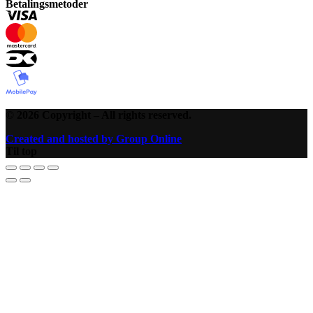
Betalingsmetoder
©
2026
Copyright – All rights reserved
.
Created and hosted by Group Online
Til top