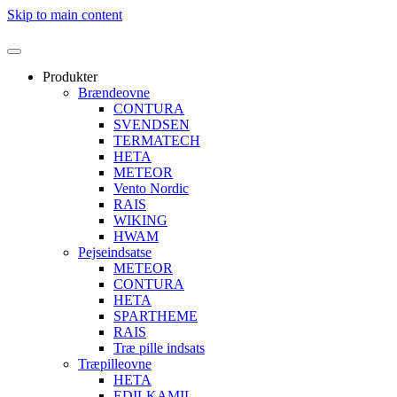
Skip to main content
Produkter
Brændeovne
CONTURA
SVENDSEN
TERMATECH
HETA
METEOR
Vento Nordic
RAIS
WIKING
HWAM
Pejseindsatse
METEOR
CONTURA
HETA
SPARTHEME
RAIS
Træ pille indsats
Træpilleovne
HETA
EDILKAMIL