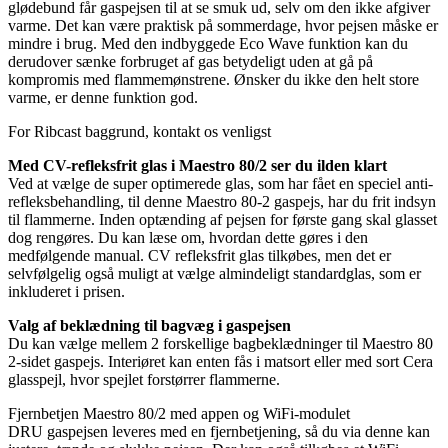
glødebund får gaspejsen til at se smuk ud, selv om den ikke afgiver
varme. Det kan være praktisk på sommerdage, hvor pejsen måske er
mindre i brug. Med den indbyggede Eco Wave funktion kan du
derudover sænke forbruget af gas betydeligt uden at gå på
kompromis med flammemønstrene. Ønsker du ikke den helt store
varme, er denne funktion god.
For Ribcast baggrund, kontakt os venligst
Med CV-refleksfrit glas i Maestro 80/2 ser du ilden klart
Ved at vælge de super optimerede glas, som har fået en speciel anti-
refleksbehandling, til denne Maestro 80-2 gaspejs, har du frit indsyn
til flammerne. Inden optænding af pejsen for første gang skal glasset
dog rengøres. Du kan læse om, hvordan dette gøres i den
medfølgende manual. CV refleksfrit glas tilkøbes, men det er
selvfølgelig også muligt at vælge almindeligt standardglas, som er
inkluderet i prisen.
Valg af beklædning til bagvæg i gaspejsen
Du kan vælge mellem 2 forskellige bagbeklædninger til Maestro 80
2-sidet gaspejs. Interiøret kan enten fås i matsort eller med sort Cera
glasspejl, hvor spejlet forstørrer flammerne.
Fjernbetjen Maestro 80/2 med appen og WiFi-modulet
DRU gaspejsen leveres med en fjernbetjening, så du via denne kan