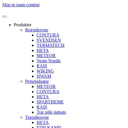
Skip to main content
Produkter
Brændeovne
CONTURA
SVENDSEN
TERMATECH
HETA
METEOR
Vento Nordic
RAIS
WIKING
HWAM
Pejseindsatse
METEOR
CONTURA
HETA
SPARTHEME
RAIS
Træ pille indsats
Træpilleovne
HETA
EDILKAMIL