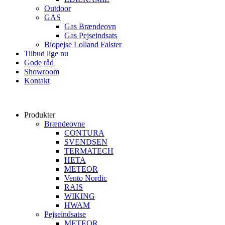
Outdoor
GAS
Gas Brændeovn
Gas Pejseindsats
Biopejse Lolland Falster
Tilbud lige nu
Gode råd
Showroom
Kontakt
Produkter
Brændeovne
CONTURA
SVENDSEN
TERMATECH
HETA
METEOR
Vento Nordic
RAIS
WIKING
HWAM
Pejseindsatse
METEOR