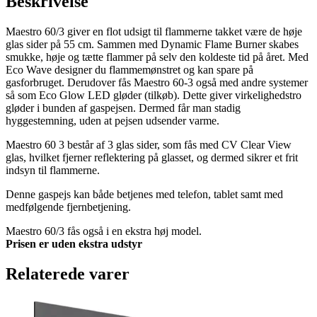
Beskrivelse
Maestro 60/3 giver en flot udsigt til flammerne takket være de høje
glas sider på 55 cm. Sammen med Dynamic Flame Burner skabes
smukke, høje og tætte flammer på selv den koldeste tid på året. Med
Eco Wave designer du flammemønstret og kan spare på
gasforbruget. Derudover fås Maestro 60-3 også med andre systemer
så som Eco Glow LED gløder (tilkøb). Dette giver virkelighedstro
gløder i bunden af gaspejsen. Dermed får man stadig
hyggestemning, uden at pejsen udsender varme.
Maestro 60 3 består af 3 glas sider, som fås med CV Clear View
glas, hvilket fjerner reflektering på glasset, og dermed sikrer et frit
indsyn til flammerne.
Denne gaspejs kan både betjenes med telefon, tablet samt med
medfølgende fjernbetjening.
Maestro 60/3 fås også i en ekstra høj model.
Prisen er uden ekstra udstyr
Relaterede varer