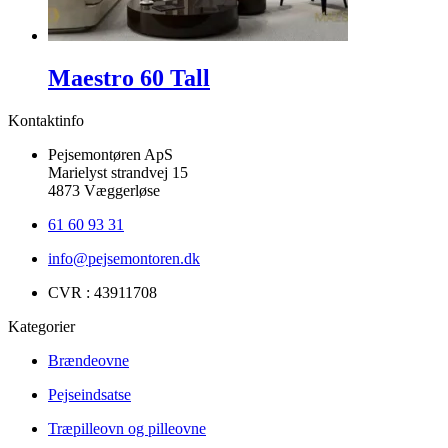
Maestro 60 Tall
Kontaktinfo
Pejsemontøren ApS
Marielyst strandvej 15
4873 Væggerløse
61 60 93 31
info@pejsemontoren.dk
CVR : 43911708
Kategorier
Brændeovne
Pejseindsatse
Træpilleovn og pilleovne