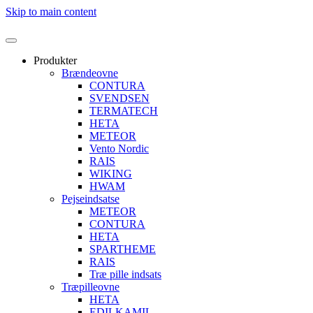
Skip to main content
Produkter
Brændeovne
CONTURA
SVENDSEN
TERMATECH
HETA
METEOR
Vento Nordic
RAIS
WIKING
HWAM
Pejseindsatse
METEOR
CONTURA
HETA
SPARTHEME
RAIS
Træ pille indsats
Træpilleovne
HETA
EDILKAMIL