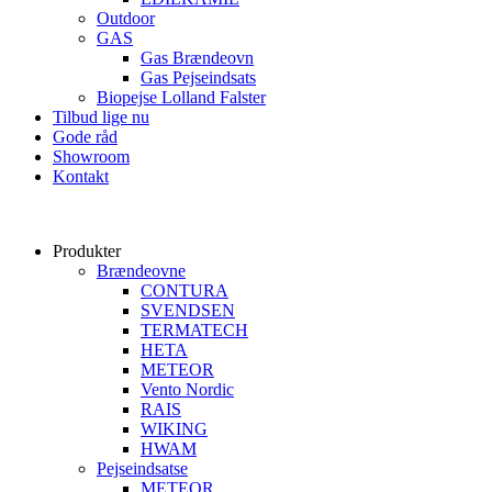
Outdoor
GAS
Gas Brændeovn
Gas Pejseindsats
Biopejse Lolland Falster
Tilbud lige nu
Gode råd
Showroom
Kontakt
Produkter
Brændeovne
CONTURA
SVENDSEN
TERMATECH
HETA
METEOR
Vento Nordic
RAIS
WIKING
HWAM
Pejseindsatse
METEOR