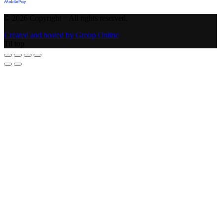
©
2026
Copyright – All rights reserved
.
Created and hosted by Group Online
Til top