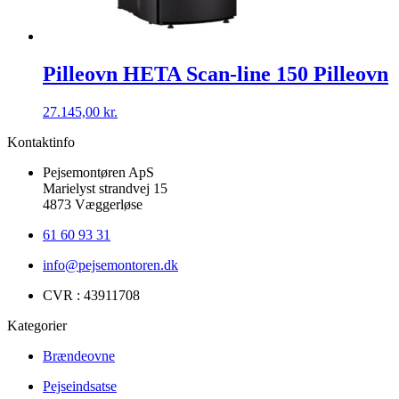
Pilleovn HETA Scan-line 150 Pilleovn
27.145,00
kr.
Kontaktinfo
Pejsemontøren ApS
Marielyst strandvej 15
4873 Væggerløse
61 60 93 31
info@pejsemontoren.dk
CVR : 43911708
Kategorier
Brændeovne
Pejseindsatse