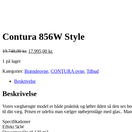
Contura 856W Style
Den
Den
19.740,00
kr.
17.995,00
kr.
oprindelige
aktuelle
1 på lager
pris
pris
var:
er:
Contura
Kategorier:
Brændeovne
,
CONTURA ovne
,
Tilbud
19.740,00 kr..
17.995,00 kr..
856W
Beskrivelse
Style
antal
Beskrivelse
Vores væghængte model er både praktisk og løfter ilden så den ses bedr
til din væg. Prisen er udefra man vælger støbejernlåge med glas.. M
Specifikationer
Effekt 5kW