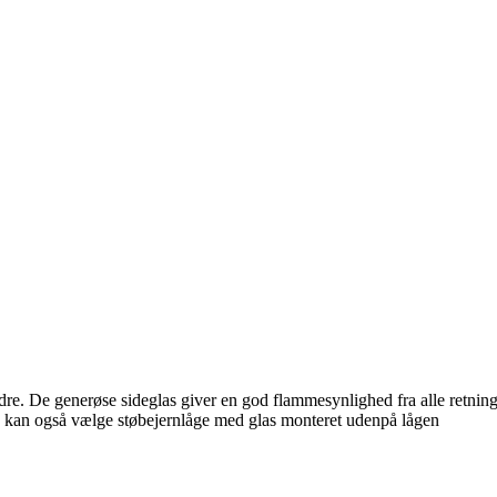
e. De generøse sideglas giver en god flammesynlighed fra alle retninger
an kan også vælge støbejernlåge med glas monteret udenpå lågen