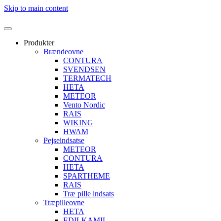
Skip to main content
Produkter
Brændeovne
CONTURA
SVENDSEN
TERMATECH
HETA
METEOR
Vento Nordic
RAIS
WIKING
HWAM
Pejseindsatse
METEOR
CONTURA
HETA
SPARTHEME
RAIS
Træ pille indsats
Træpilleovne
HETA
EDILKAMIL