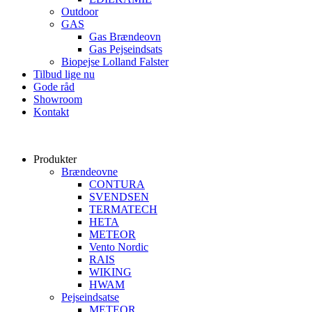
Outdoor
GAS
Gas Brændeovn
Gas Pejseindsats
Biopejse Lolland Falster
Tilbud lige nu
Gode råd
Showroom
Kontakt
Produkter
Brændeovne
CONTURA
SVENDSEN
TERMATECH
HETA
METEOR
Vento Nordic
RAIS
WIKING
HWAM
Pejseindsatse
METEOR