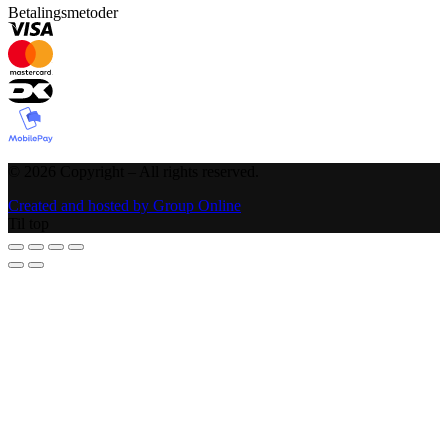
Betalingsmetoder
©
2026
Copyright – All rights reserved
.
Created and hosted by Group Online
Til top