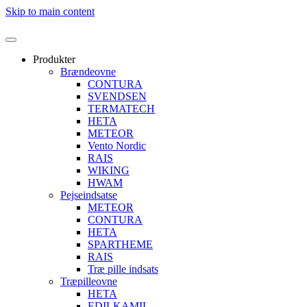
Skip to main content
Produkter
Brændeovne
CONTURA
SVENDSEN
TERMATECH
HETA
METEOR
Vento Nordic
RAIS
WIKING
HWAM
Pejseindsatse
METEOR
CONTURA
HETA
SPARTHEME
RAIS
Træ pille indsats
Træpilleovne
HETA
EDILKAMIL