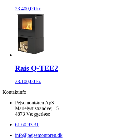
23.400,00
kr.
Rais Q-TEE2
23.100,00
kr.
Kontaktinfo
Pejsemontøren ApS
Marielyst strandvej 15
4873 Væggerløse
61 60 93 31
info@pejsemontoren.dk